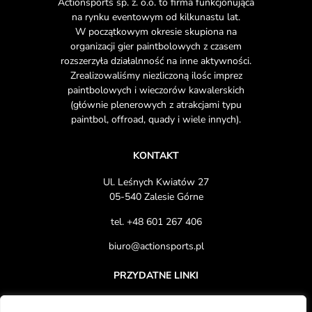
Actionsports sp. z. o.o. to firma funkcjonująca
na rynku eventowym od kilkunastu lat.
W początkowym okresie skupiona na
organizacji gier paintbolowych z czasem
rozszerzyła działalnność na inne aktywności.
Zrealizowaliśmy niezliczoną ilośc imprez
paintbolowych i wieczorów kawalerskich
(głównie plenerowych z atrakcjami typu
paintbol, offroad, quady i wiele innych).
KONTAKT
Ul. Leśnych Kwiatów 27
05-540 Zalesie Górne
tel.
+48 601 267 406
biuro@actionsports.pl
PRZYDATNE LINKI
O NAS